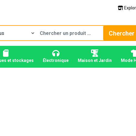
Explor
Chercher
ues et stockages
Électronique
Maison et Jardin
Mode 