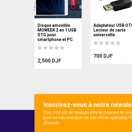
Disque amovible
Adaptateur USB OT
MOWEEK 2 en 1 USB
Lecteur de carte
OTG pour
universelle
smartphone et PC
700 DJF
2,500 DJF
Inscrivez-vous à notre newsle
Pour être sûr de toujours être au courant de no
pour ne rien manquer de nos offres spéciales r
abonnés