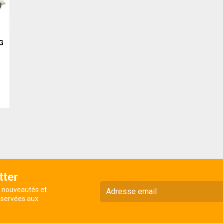
G
tter
s nouveautés et
éservées aux