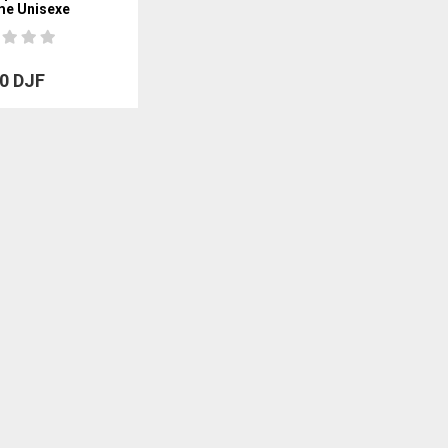
e Unisexe
0 DJF