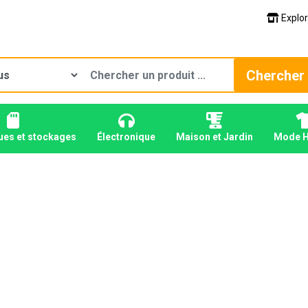
Explor
Chercher
ues et stockages
Électronique
Maison et Jardin
Mode 