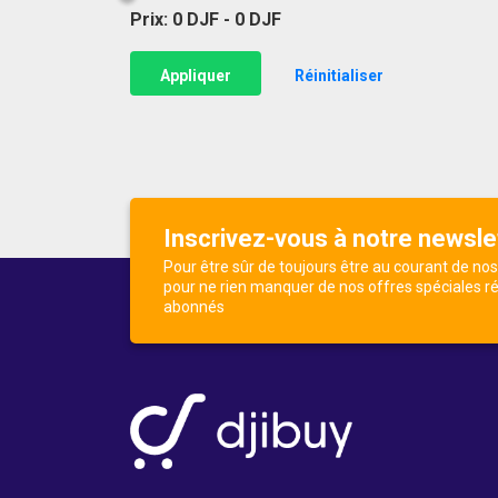
Prix: 0 DJF - 0 DJF
Appliquer
Réinitialiser
Inscrivez-vous à notre newsle
Pour être sûr de toujours être au courant de no
pour ne rien manquer de nos offres spéciales r
abonnés